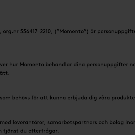
 org.nr 556417–2210, (”Momento”) är personuppgift
.
iver hur Momento behandlar dina personuppgifter nä
ätt.
som behövs för att kunna erbjuda dig våra produkter
r med leverantörer, samarbetspartners och bolag in
 tjänst du efterfrågar.