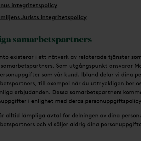
nus integritetspolicy
miljens Jurists integritetspolicy
iga samarbetspartners
o existerar i ett nätverk av relaterade tjänster so
 samarbetspartners. Som utgångspunkt ansvarar M
ersonuppgifter som vår kund. Ibland delar vi dina 
etspartners, till exempel när du uttryckligen ber oss
nliga erbjudanden. Dessa samarbetspartners kommer
uppgifter i enlighet med deras personuppgiftspolicy
år alltid lämpliga avtal för delningen av dina perso
etspartners och vi säljer aldrig dina personuppgifte