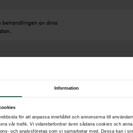
m behandlingen av dina
edan.
edning
Information
gäller policyn för?
cookies
integritetspolicy förklarar hur Momento behandlar 
bbsida för att anpassa innehållet och annonserna till användarna
ill oss eller anhörig till en av våra kunder, besöker 
era vår trafik. Vi vidarebefordrar även sådana cookies och annan
nnons- och analysföretag som vi samarbetar med. Dessa kan i sin
av våra digitala tjänster. Policyn beskriver även hu