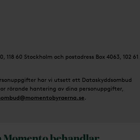
, 118 60 Stockholm och postadress Box 4063, 102 61
ersonuppgifter har vi utsett ett Dataskyddsombud
or rörande hantering av dina personuppgifter,
sombud@momentobyraerna.se
.
m Momento behandlar