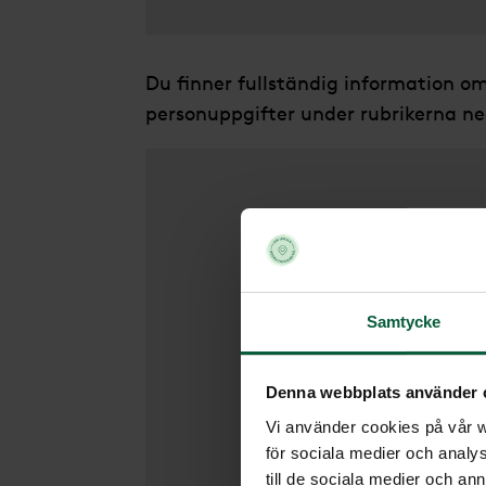
Du ﬁnner fullständig information o
personuppgifter under rubrikerna n
Inl
Samtycke
Vem 
Denna webbplats använder 
Denna 
Vi använder cookies på vår we
kund t
för sociala medier och analys
till de sociala medier och a
någon 