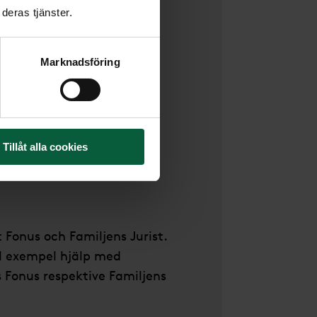
deras tjänster.
ektsänds.
Marknadsföring
ess Ringvägen 100, 118 60
Momento”) är
Tillåt alla cookies
Fonus och Familjens Jurist.
ll exempel hjälp med
 Fonus respektive Familjens