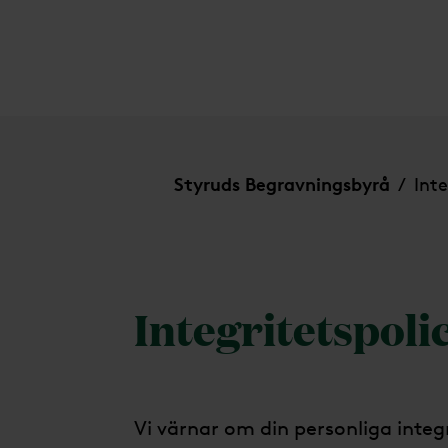
Integritetspolicy
Styruds Begravningsbyrå
Inte
/
Integritetspol
Vi värnar om din personliga inte