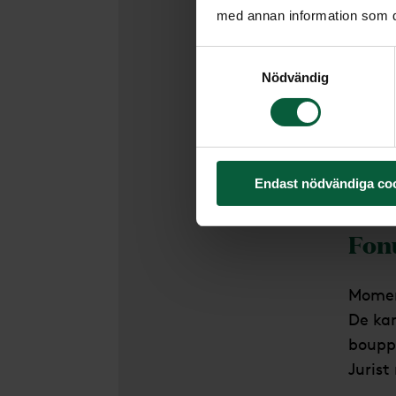
med annan information som du 
behan
Samtyckesval
Vem
Nödvändig
Begra
Stock
perso
Endast nödvändiga co
Fon
Momen
De kan
bouppt
Jurist