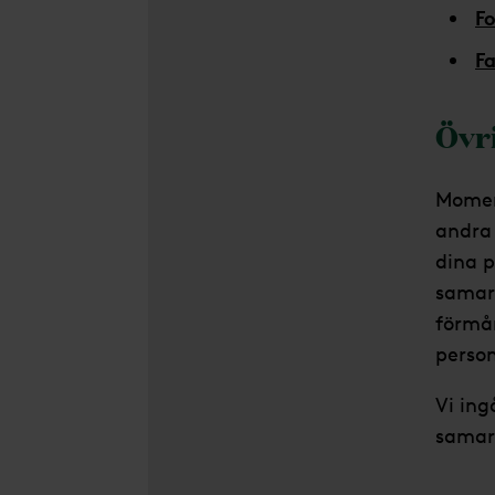
Fo
Fa
Övr
Moment
andra
dina p
samarb
förmå
person
Vi ing
samarb