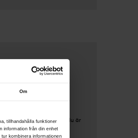
Om
dina personuppgifter när du är
, tillhandahålla funktioner
vår hemsida eller använder
 information från din enhet
 tur kombinera informationen
r dina personuppgifter