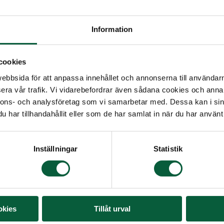
anslation feature.
Information
wser
cookies
bbsida för att anpassa innehållet och annonserna till användarna
era vår trafik. Vi vidarebefordrar även sådana cookies och annan
translation directly in the browser
nnons- och analysföretag som vi samarbetar med. Dessa kan i sin
bar or in the browser menu. Please
har tillhandahållit eller som de har samlat in när du har använt 
rmed by an automated tool and may
h version of the text is official and
Inställningar
Statistik
n, you can check your browser’s
 instructions on how to enable
okies
Tillåt urval