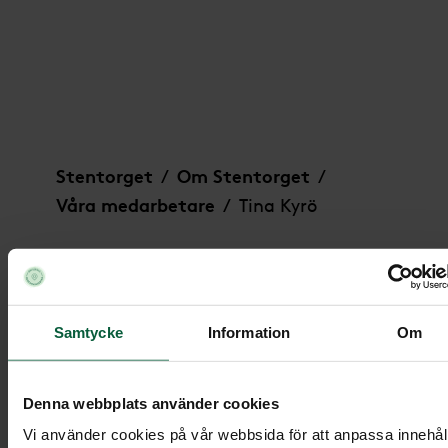
Tina Kyrö
Stentorget
Om Stentorget
/
/
Våra medarbetare
Tina Kyrö
/
Samtycke
Information
Om
Denna webbplats använder cookies
Vi använder cookies på vår webbsida för att anpassa innehål