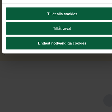
till oss om du önskar
att vi ska hjälpa dig med gravsten.
Tillåt alla cookies
Kontakta oss
Tillåt urval
Endast nödvändiga cookies
Börja utforma gravsten