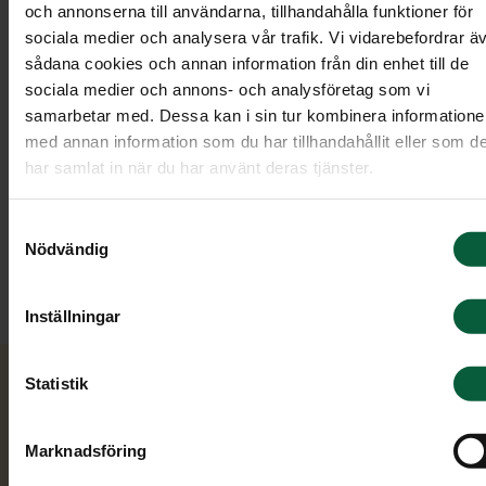
och annonserna till användarna, tillhandahålla funktioner för
sociala medier och analysera vår trafik. Vi vidarebefordrar ä
sådana cookies och annan information från din enhet till de
sociala medier och annons- och analysföretag som vi
samarbetar med. Dessa kan i sin tur kombinera information
med annan information som du har tillhandahållit eller som d
Tina Kyrö
har samlat in när du har använt deras tjänster.
Gravstensrådgivare
Samtyckesval
Nödvändig
010–222 93 00
Inställningar
Statistik
Kontakta oss
Marknadsföring
Du är alltid varmt välkommen att höra av dig