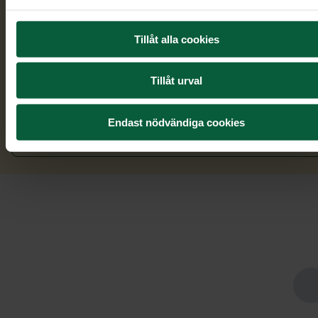
till oss om du önskar
att vi ska hjälpa dig med gravsten.
Tillåt alla cookies
Kontakta oss
Tillåt urval
Endast nödvändiga cookies
Börja utforma gravsten