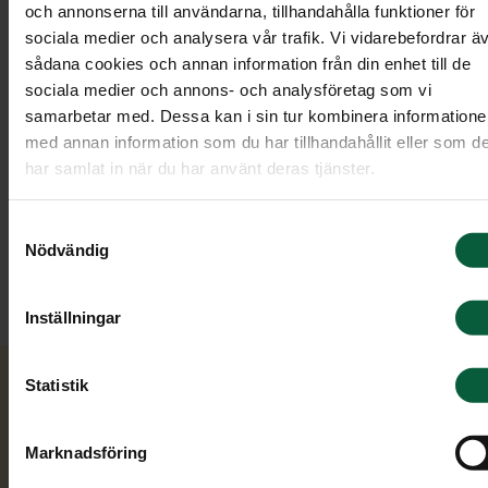
och annonserna till användarna, tillhandahålla funktioner för
sociala medier och analysera vår trafik. Vi vidarebefordrar ä
sådana cookies och annan information från din enhet till de
sociala medier och annons- och analysföretag som vi
samarbetar med. Dessa kan i sin tur kombinera information
med annan information som du har tillhandahållit eller som d
Madelene Worreby
har samlat in när du har använt deras tjänster.
Gravstensrådgivare
Samtyckesval
Nödvändig
010-405 92 41
Inställningar
Statistik
Kontakta oss
Marknadsföring
Du är alltid varmt välkommen att höra av dig