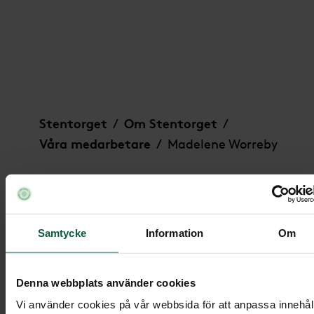
Madelene Worreby
Stentorget
Om Stentorget
/
/
Våra medarbetare
Madelene Worreby
/
Samtycke
Information
Om
Denna webbplats använder cookies
Vi använder cookies på vår webbsida för att anpassa innehål