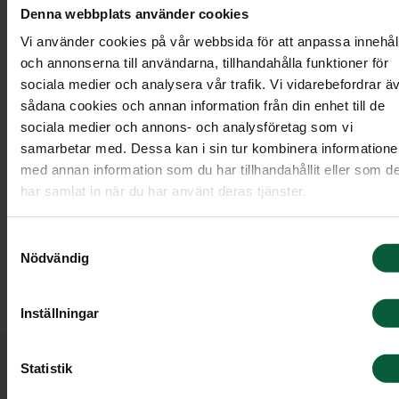
Denna webbplats använder cookies
Vi använder cookies på vår webbsida för att anpassa innehål
och annonserna till användarna, tillhandahålla funktioner för
sociala medier och analysera vår trafik. Vi vidarebefordrar ä
sådana cookies och annan information från din enhet till de
Pia Alm
sociala medier och annons- och analysföretag som vi
samarbetar med. Dessa kan i sin tur kombinera information
med annan information som du har tillhandahållit eller som d
Kundområdeschef
har samlat in när du har använt deras tjänster.
060-16 09 20
Samtyckesval
Nödvändig
Skicka e-post
engelska
Pratar även:
Inställningar
Statistik
Om Pia Alm