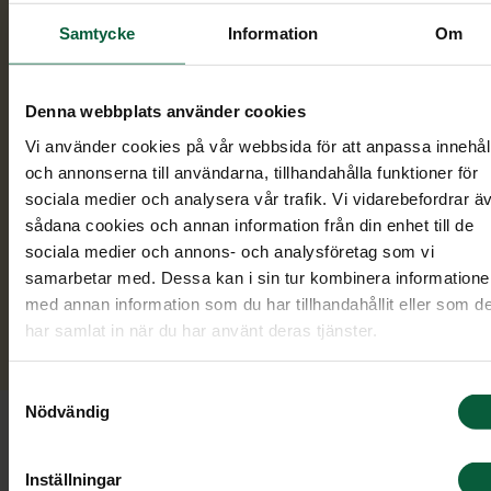
Samtal och planering.
Vid mötet går vi
Samtycke
Information
Om
tillsammans igenom hur begravningen ska
utformas. Du får möjlighet att ställa alla fråg
du har och vi hjälper dig att tänka igenom
Denna webbplats använder cookies
detaljerna i lugn och ro.
Vi använder cookies på vår webbsida för att anpassa innehål
och annonserna till användarna, tillhandahålla funktioner för
Ceremoni och gravsättning.
Vi ansvarar för a
sociala medier och analysera vår trafik. Vi vidarebefordrar ä
begravningen genomförs enligt det vi har
sådana cookies och annan information från din enhet till de
kommit överens om. Sedan säkerställer vi att
sociala medier och annons- och analysföretag som vi
gravsättningen genomförs som planerat. Om 
samarbetar med. Dessa kan i sin tur kombinera information
vill ha hjälp med gravsten kan vi även hjälpa ti
med annan information som du har tillhandahållit eller som d
har samlat in när du har använt deras tjänster.
att ordna det.
Samtyckesval
Att tänka på vid begravning av ett
Nödvändig
barn
Inställningar