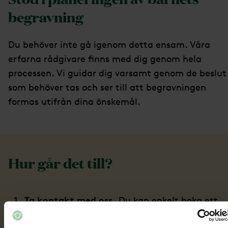
begravning
Du behöver inte gå igenom detta ensam. Våra
erfarna rådgivare finns med dig genom hela
processen. Vi guidar dig varsamt genom de beslut
som behöver tas och ser till att begravningen
formas utifrån dina önskemål.
Hur går det till?
Ta kontakt med oss.
Du kan enkelt boka ett
möte med oss direkt på hemsidan.