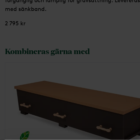
förgänglig och lämplig för gravsättning. Levereras
med sänkband.
2 795 kr
Kombineras gärna med