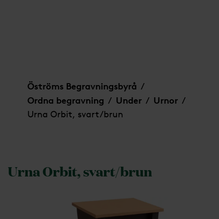
Urna Orbit, svart/brun
Öströms Begravningsbyrå
/
Ordna begravning
Under
Urnor
/
/
/
Urna Orbit, svart/brun
Urna Orbit, svart/brun