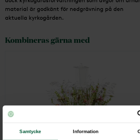
dock kyrkogårdsförvaltningen som avgör om urna
material är godkänt för nedgrävning på den
aktuella kyrkogården.
Kombineras gärna med
Samtycke
Information