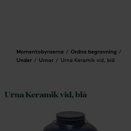
Urna Keramik vid, blå
Momentobyraerna
Ordna begravning
/
/
Under
Urnor
Urna Keramik vid, blå
/
/
Urna Keramik vid, blå