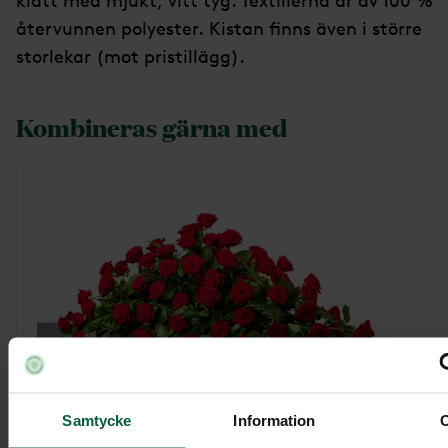
klätt med mjukt, vitt tyg. Textilierna är av 100 %
återvunnen polyester. Kistan finns även i större
storlekar (mot pristillägg).
Kombineras gärna med
Samtycke
Information