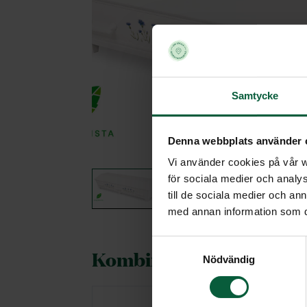
Samtycke
Denna webbplats använder 
Vi använder cookies på vår we
för sociala medier och analys
till de sociala medier och a
med annan information som du 
Samtyckesval
Kombineras gärna med
Nödvändig