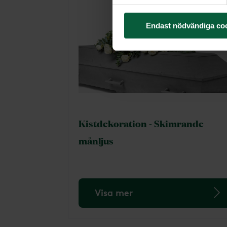
Endast nödvändiga co
Kistdekoration - Skimrande
månljus
Visa mer