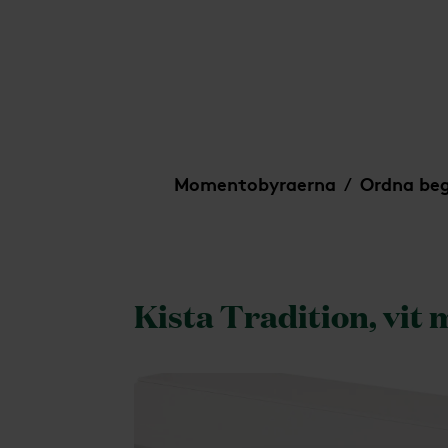
Kista Tradition, vit med blåklintsdekor
Momentobyraerna
Ordna be
/
Kista Tradition, vit