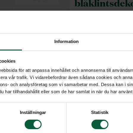
blåklintsdek
Tradition är en stilfull
variant är vitmålad me
av en vadderad bädd, 
Information
vadderat täcke med lak
mjukt, vitt tyg. Textil
polyester. Kistan finns 
cookies
bbsida för att anpassa innehållet och annonserna till användarna
era vår trafik. Vi vidarebefordrar även sådana cookies och annan
nnons- och analysföretag som vi samarbetar med. Dessa kan i sin
har tillhandahållit eller som de har samlat in när du har använt 
Inställningar
Statistik