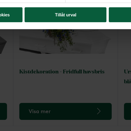
okies
Tillåt urval
Kistdekoration - Fridfull havsbris
Ur
bl
Visa mer