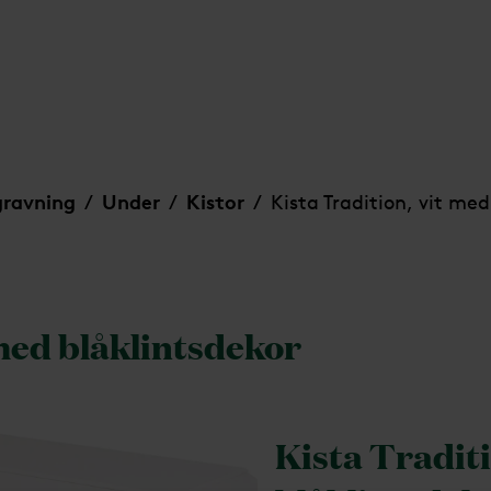
gravning
Under
Kistor
Kista Tradition, vit med
/
/
/
 med blåklintsdekor
Kista Traditi