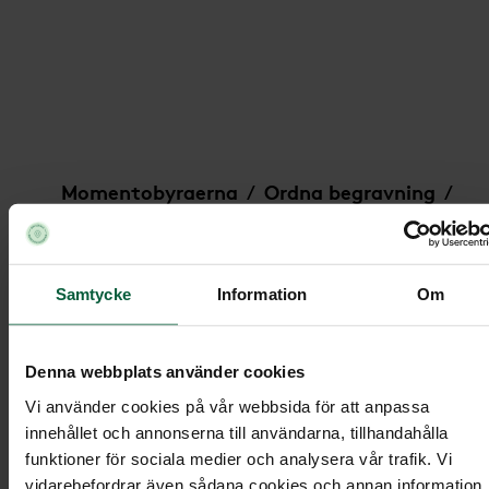
Kista Tradition, lindblomsgrön
Momentobyraerna
Ordna begravning
/
/
Under
Kistor
/
/
Kista Tradition, lindblomsgrön
Samtycke
Information
Om
Kista Tradition, lindblomsgrön
Denna webbplats använder cookies
Vi använder cookies på vår webbsida för att anpassa
innehållet och annonserna till användarna, tillhandahålla
funktioner för sociala medier och analysera vår trafik. Vi
vidarebefordrar även sådana cookies och annan information