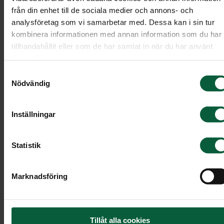
från din enhet till de sociala medier och annons- och
analysföretag som vi samarbetar med. Dessa kan i sin tur
kombinera informationen med annan information som du har
tillhandahållit eller som de har samlat in när du har använt
deras tjänster.
Samtyckesval
Nödvändig
Inställningar
Statistik
Kista Tradition, lindblomsgrön
Marknadsföring
Tradition är en stilfull kista tillverkad av möbelskiv
Denna variant är målad i en dov ljusgrön kulör.
Inredningen består av en vadderad bädd, klädda
Tillåt alla cookies