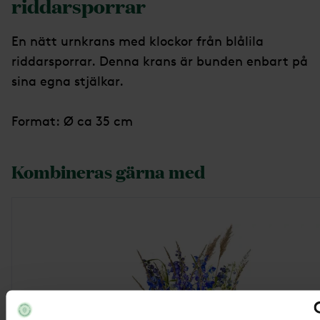
riddarsporrar
En nätt urnkrans med klockor från blålila
riddarsporrar. Denna krans är bunden enbart på
sina egna stjälkar.
Format: Ø ca 35 cm
Kombineras gärna med