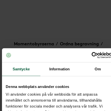
Hjärta - Prunkande trädgårdsdröm, större
Momentobyraerna
Ordna begravning
/
/
Under
Begravningsblommor
/
/
Hjärta - Prunkande trädgårdsdröm, större
Samtycke
Information
Om
Hjärta - Prunkande
Denna webbplats använder cookies
trädgårdsdröm, större
Vi använder cookies på vår webbsida för att anpassa
innehållet och annonserna till användarna, tillhandahålla
funktioner för sociala medier och analysera vår trafik. Vi