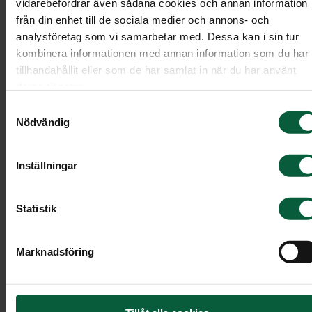
vidarebefordrar även sådana cookies och annan information
från din enhet till de sociala medier och annons- och
analysföretag som vi samarbetar med. Dessa kan i sin tur
kombinera informationen med annan information som du har
tillhandahållit eller som de har samlat in när du har använt
deras tjänster.
Samtyckesval
Nödvändig
Inställningar
Statistik
Hjärta - Prunkande
Marknadsföring
trädgårdsdröm, större
Ett öppet hjärta med vackra rosor i olika rosa