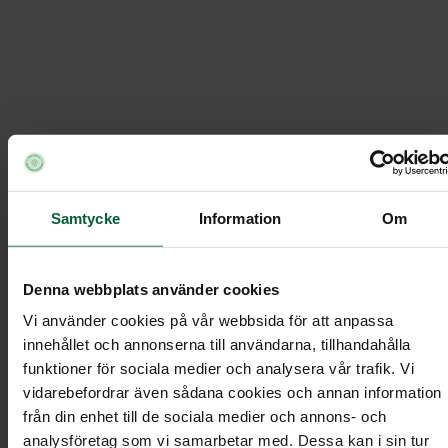
Handblomma - Rosa ros med grönt
Momentobyraerna
Ordna begravning
/
/
Under
Begravningsblommor
/
/
Samtycke
Information
Om
Handblomma - Rosa ros med grönt
Denna webbplats använder cookies
Vi använder cookies på vår webbsida för att anpassa
Handblomma - Rosa ros med
innehållet och annonserna till användarna, tillhandahålla
funktioner för sociala medier och analysera vår trafik. Vi
grönt
vidarebefordrar även sådana cookies och annan information
från din enhet till de sociala medier och annons- och
analysföretag som vi samarbetar med. Dessa kan i sin tur