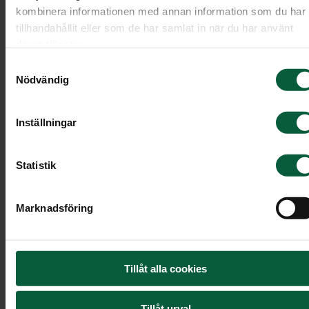
kombinera informationen med annan information som du har
tillhandahållit eller som de har samlat in när du har använt
deras tjänster.
Samtyckesval
Nödvändig
Inställningar
Statistik
Marknadsföring
Handblomma - Rosa ros med
grönt
Tillåt alla cookies
Rosa ros med grönt.
Tillåt urval