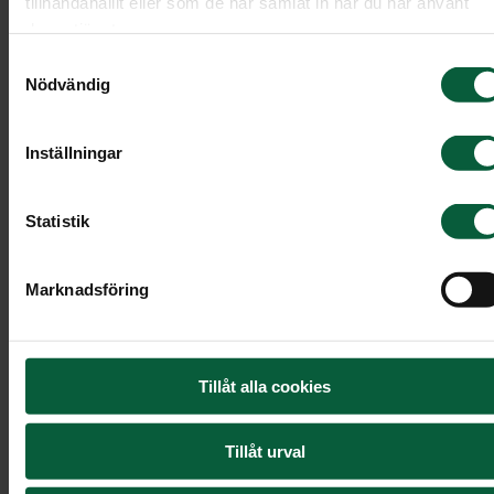
tillhandahållit eller som de har samlat in när du har använt
deras tjänster.
Samtyckesval
Nödvändig
Inställningar
Statistik
Marknadsföring
Handblomma - Fridfull havsbris
Tillåt alla cookies
Riddarsporre, klematis och gräs.
Tillåt urval