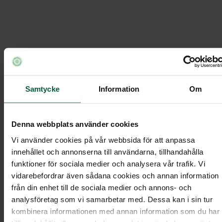
Handblomma - Fridfull havsbris
Momentobyraerna
Ordna begravning
/
/
Samtycke
Information
Om
Under
Begravningsblommor
/
/
Handblomma - Fridfull havsbris
Denna webbplats använder cookies
Vi använder cookies på vår webbsida för att anpassa
innehållet och annonserna till användarna, tillhandahålla
funktioner för sociala medier och analysera vår trafik. Vi
Handblomma - Fridfull havsbris
vidarebefordrar även sådana cookies och annan information
från din enhet till de sociala medier och annons- och
analysföretag som vi samarbetar med. Dessa kan i sin tur
kombinera informationen med annan information som du har