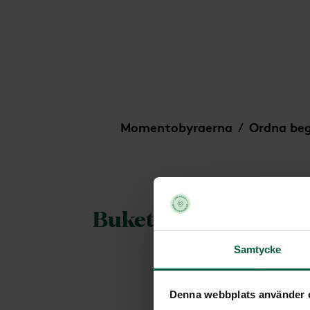
Bukett - Fridfull havsbris
Momentobyraerna
Ordna be
/
Bukett - Fridfull hav
Samtycke
Denna webbplats använder 