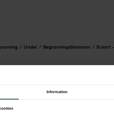
gravning
Under
Begravningsblommor
Bukett -
/
/
/
sbris
Information
Bukett - Frid
cookies