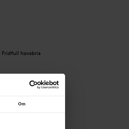
 Fridfull havsbris
Om
full havsbris