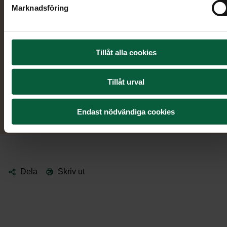
Marknadsföring
Vi svarar i telefon dygnet runt, alla dagar i
0923-102 01
veckan:
.
Tillåt alla cookies
Boka möte
Tillåt urval
Ring oss
Endast nödvändiga cookies
Dela
Skriv ut