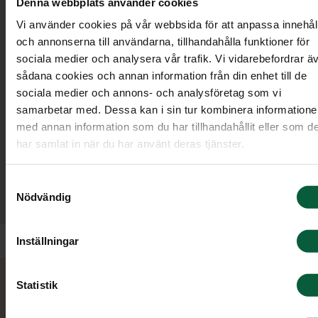
Denna webbplats använder cookies
Vi använder cookies på vår webbsida för att anpassa innehål
och annonserna till användarna, tillhandahålla funktioner för
sociala medier och analysera vår trafik. Vi vidarebefordrar ä
sådana cookies och annan information från din enhet till de
sociala medier och annons- och analysföretag som vi
samarbetar med. Dessa kan i sin tur kombinera information
med annan information som du har tillhandahållit eller som d
”Trevligt bemötande. Smidig planering. Allt
har samlat in när du har använt deras tjänster.
blev som vi kom överens om. Fick bra stöd i val
av blommor, kista och utformning av annons i
Samtyckesval
tidningen. Kändes väldigt personligt med
Nödvändig
kontakten.”
Inställningar
Statistik
Kontakta oss