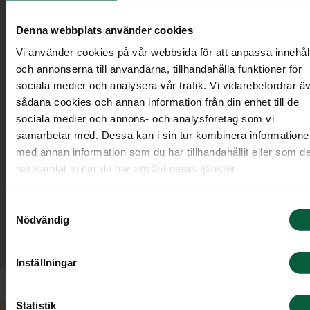
Denna webbplats använder cookies
Vi använder cookies på vår webbsida för att anpassa innehål
och annonserna till användarna, tillhandahålla funktioner för
sociala medier och analysera vår trafik. Vi vidarebefordrar ä
sådana cookies och annan information från din enhet till de
sociala medier och annons- och analysföretag som vi
”Vi kände oss välkomna. Ni var engagerade. Ni
samarbetar med. Dessa kan i sin tur kombinera information
vägledde oss. Lyssnade och kunde ge svar eller
med annan information som du har tillhandahållit eller som d
tog reda på sånt vi undrande över. Vi var
har samlat in när du har använt deras tjänster.
mycket nöjda efter vårt möte. Hade kontakt
när vi behövde. Fick en fin begravning och ett
Samtyckesval
mycket bra avslut. Tack till Sebastian och även
Nödvändig
till er andra. Vi kunde inte ha blivit bättre
bemötta! Tack!”
Inställningar
Statistik