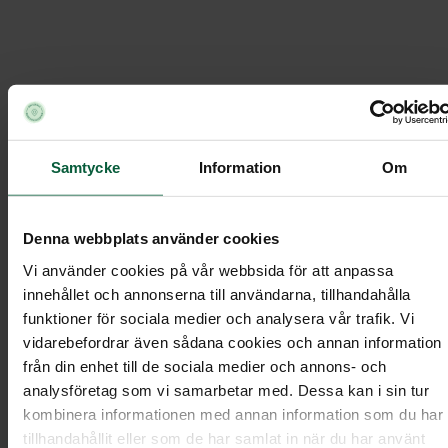
Boka möte
Samtycke
Information
Om
Öhmans Begravningsbyrå
Boka möte
/
Denna webbplats använder cookies
Vi använder cookies på vår webbsida för att anpassa
innehållet och annonserna till användarna, tillhandahålla
funktioner för sociala medier och analysera vår trafik. Vi
vidarebefordrar även sådana cookies och annan information
från din enhet till de sociala medier och annons- och
analysföretag som vi samarbetar med. Dessa kan i sin tur
kombinera informationen med annan information som du har
tillhandahållit eller som de har samlat in när du har använt