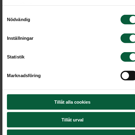
deras tjänster.
Samtyckesval
Dela
Skriv ut
Nödvändig
Inställningar
Statistik
Marknadsföring
Tillåt alla cookies
Tillåt urval