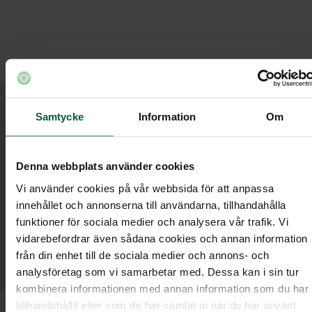
Cookies
Samtycke
Information
Om
Nordmalings Begravningsbyrå
Cookies
/
Denna webbplats använder cookies
Cookies
Vi använder cookies på vår webbsida för att anpassa
innehållet och annonserna till användarna, tillhandahålla
funktioner för sociala medier och analysera vår trafik. Vi
vidarebefordrar även sådana cookies och annan information
Läs om våra cookies och hur du samtycker eller
från din enhet till de sociala medier och annons- och
tar tillbaka ditt samtycke.
analysföretag som vi samarbetar med. Dessa kan i sin tur
kombinera informationen med annan information som du har
tillhandahållit eller som de har samlat in när du har använt