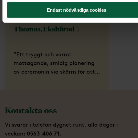
Endast nödvändiga cookies
Thomas,
Ekshärad
”Ett tryggt och varmt
mottagande, smidig planering
av ceremonin via skärm för att
se layouter osv. Dottern kunde
följa och deltaga i mötet genom
videosamtal, fantastiskt.”
Kontakta oss
Vi svarar i telefon dygnet runt, alla dagar i
0563-406 71
veckan:
.