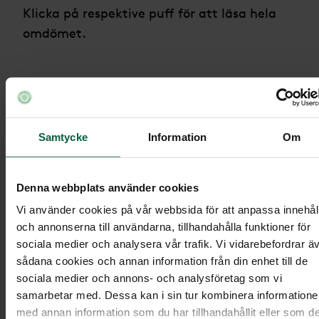
Klicka på respektive puff för att läsa hela
omdömet.
Peter,
Ekshärad
Samtycke
Information
Om
”Lokalt, enkelt och värdigt”
Denna webbplats använder cookies
Vi använder cookies på vår webbsida för att anpassa innehål
och annonserna till användarna, tillhandahålla funktioner för
sociala medier och analysera vår trafik. Vi vidarebefordrar ä
sådana cookies och annan information från din enhet till de
sociala medier och annons- och analysföretag som vi
samarbetar med. Dessa kan i sin tur kombinera information
Marie,
Stehag
med annan information som du har tillhandahållit eller som d