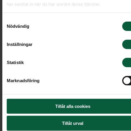
har samlat in när du har använt deras tjänster.
Samtyckesval
”Hej Anna gjorde ett kanonjobb,
Nödvändig
på alla sätt och vis!”
Inställningar
Statistik
Marie, Küsnacht
ZH
Marknadsföring
”Ett fantastiskt bemötande i en
Tillåt alla cookies
svår situation som för mig var
helt ny. All aktning.”
Tillåt urval