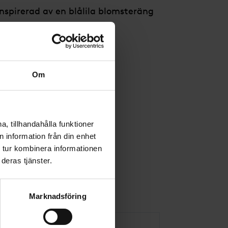
inspirerad av en blålila blomsteräng
klematis.
Om
, tillhandahålla funktioner
 information från din enhet
 tur kombinera informationen
deras tjänster.
Marknadsföring