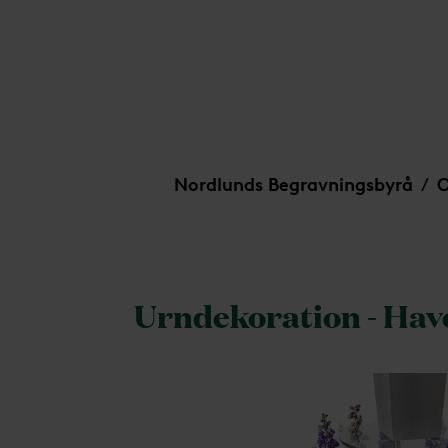
Urndekoration - Havets harmoni
Nordlunds Begravningsbyrå
O
/
Urndekoration - Hav