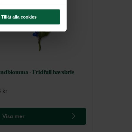
Tillåt alla cookies
ndblomma - Fridfull havsbris
5 kr
Visa mer