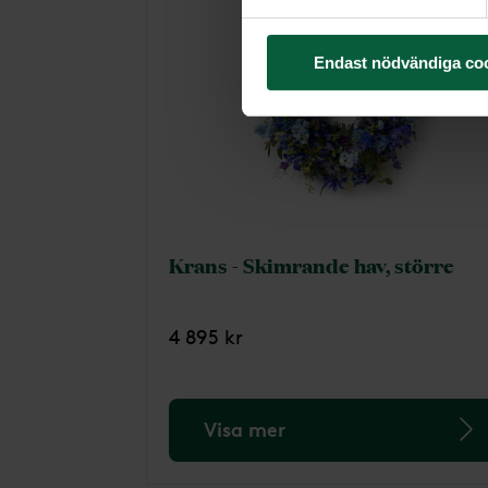
Endast nödvändiga co
Krans - Skimrande hav, större
4 895 kr
Visa mer