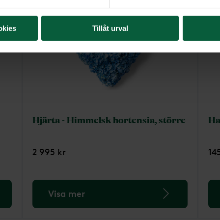
okies
Tillåt urval
Hjärta - Himmelsk hortensia, större
Ha
2 995 kr
14
Visa mer