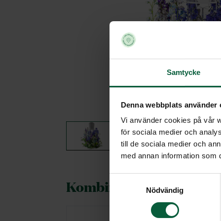
Samtycke
Denna webbplats använder 
Vi använder cookies på vår we
för sociala medier och analys
till de sociala medier och a
med annan information som du 
Samtyckesval
Kombineras gärna med
Nödvändig