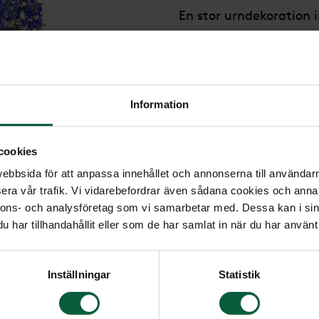
En stor urndekoration 
med riddarsporrar och 
Format: Ø ca 60 cm
Höjd: ca 70 cm
Information
3 895 kr
cookies
bbsida för att anpassa innehållet och annonserna till användarna
era vår trafik. Vi vidarebefordrar även sådana cookies och annan
nnons- och analysföretag som vi samarbetar med. Dessa kan i sin
har tillhandahållit eller som de har samlat in när du har använt 
Inställningar
Statistik