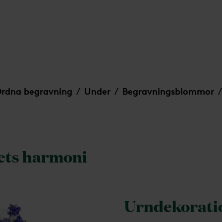
rdna begravning
Under
Begravningsblommor
/
/
/
ets harmoni
Urndekoratio