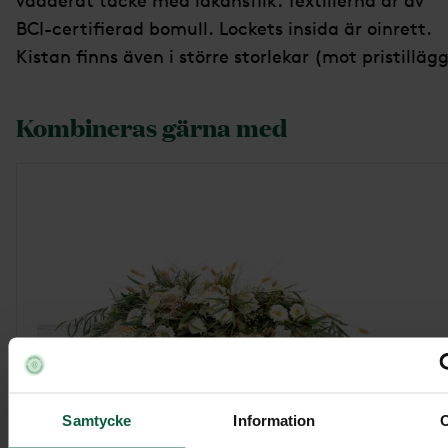
vadderat täcke med lakansflik. Textilierna är av
BCI-certifierad bomull. Lockets insida är oinrett.
Kistan finns även i större storlekar (mot pristillägg
Kombineras gärna med
Samtycke
Information