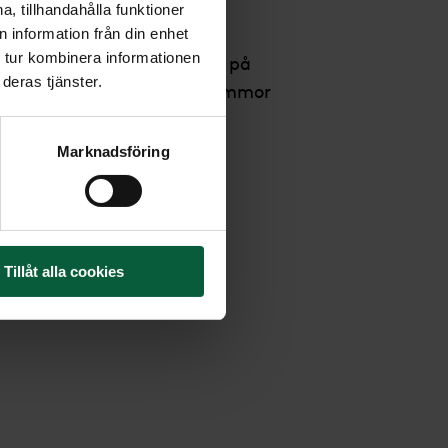
, tillhandahålla funktioner
 information från din enhet
 tur kombinera informationen
msterdekoration som växer på
deras tjänster.
a rosor och andra röda blommor
gt grönt.
Marknadsföring
Tillåt alla cookies