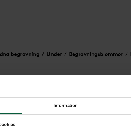
dna begravning
Under
Begravningsblommor
/
/
/
e blomstermix
Information
Dekoration -
cookies