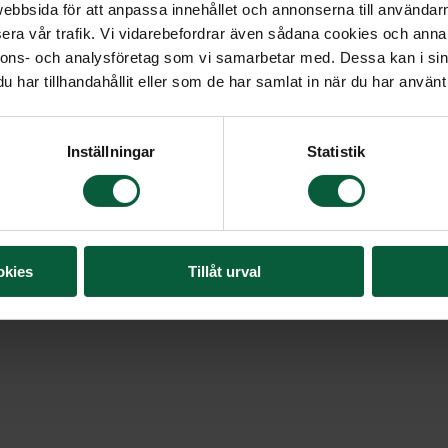
blomstermix
bbsida för att anpassa innehållet och annonserna till användarna
era vår trafik. Vi vidarebefordrar även sådana cookies och annan
nnons- och analysföretag som vi samarbetar med. Dessa kan i sin
En klassisk mindre blo
har tillhandahållit eller som de har samlat in när du har använt 
höjden, bunden av röd
tillsammans med frodi
Inställningar
Statistik
Bredd: ca 40 cm
Höjd: ca 60 cm
okies
Tillåt urval