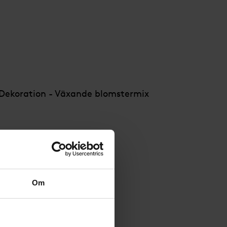
Dekoration - Växande blomstermix
Om
 Växande