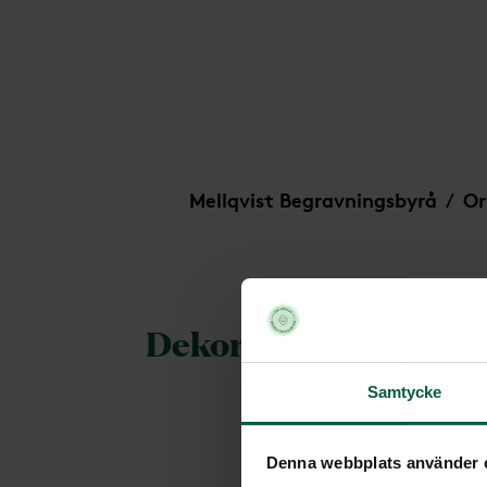
Dekoration - Växande blomstermix
Mellqvist Begravningsbyrå
Or
/
Dekoration - Växand
Samtycke
Denna webbplats använder 