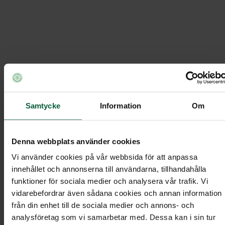
Bukett - Blommande kärlek
Mellqvist Begravningsbyrå
/
Ordna begravning
Under
/
/
Samtycke
Information
Om
Begravningsblommor
/
Bukett - Blommande kärlek
Denna webbplats använder cookies
Vi använder cookies på vår webbsida för att anpassa
innehållet och annonserna till användarna, tillhandahålla
funktioner för sociala medier och analysera vår trafik. Vi
Bukett - Blommande kärlek
vidarebefordrar även sådana cookies och annan information
från din enhet till de sociala medier och annons- och
analysföretag som vi samarbetar med. Dessa kan i sin tur