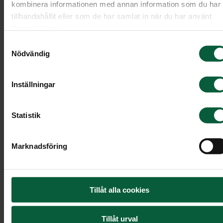
kombinera informationen med annan information som du har
tillhandahållit eller som de har samlat in när du har använt
deras tjänster.
Samtyckesval
Nödvändig
Inställningar
Statistik
Marknadsföring
Bukett - Blommande kärlek
Tillåt alla cookies
En klassisk bukett med vackra djupröda rosor
tillsammans med gröna blad.
Tillåt urval