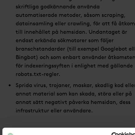
skriftliga godkännande använda
automatiserade metoder, såsom scraping,
datainsamling eller crawling, för att få åtkom
till innehållet på hemsidan. Undantaget är
endast erkända sökmotorer som följer
branschstandarder (till exempel Googlebot ell
Bingbot) och som enbart använder åtkomste
för indexeringssyften i enlighet med gällande
robots.txt-regler.
Sprida virus, trojaner, maskar, skadlig kod elle
annat material som kan skada, störa eller på
annat sätt negativt påverka hemsidan, dess
infrastruktur eller användare.
Immateriella rättigheter