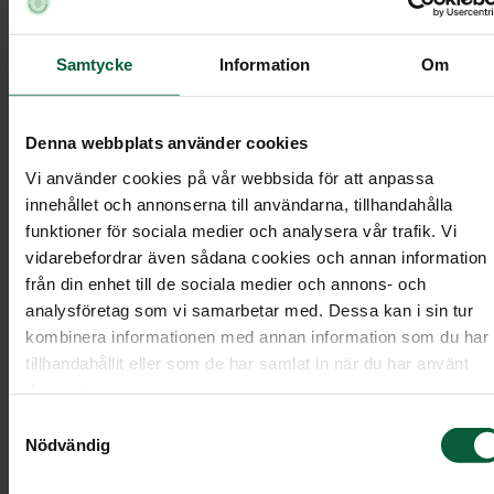
Allt innehåll på hemsidan, inklusive men inte
Samtycke
Information
Om
begränsat till text, grafik, logotyper, varumärken,
bilder, videor, ljud, databaser, sammanställningar
och programvara (”innehåll”), ägs av eller är
Denna webbplats använder cookies
licensierat till Momento och skyddas av tillämplig
Vi använder cookies på vår webbsida för att anpassa
immaterialrättslig lagstiftning, inklusive men inte
innehållet och annonserna till användarna, tillhandahålla
funktioner för sociala medier och analysera vår trafik. Vi
begränsat till lagen om upphovsrätt till litterära
vidarebefordrar även sådana cookies och annan information
och konstnärliga verk och varumärkeslagen.
från din enhet till de sociala medier och annons- och
analysföretag som vi samarbetar med. Dessa kan i sin tur
Du får inte återanvända något innehåll från
kombinera informationen med annan information som du har
hemsidan i kommersiella sammanhang utan ett
tillhandahållit eller som de har samlat in när du har använt
föregående uttryckligt och skriftligt godkännand
deras tjänster.
från Momento. Detta innebär att du inte får
Samtyckesval
publicera, distribuera, sälja, licensiera eller på
Nödvändig
annat sätt sprida innehållet för annat än