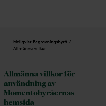
Allmänna villkor
Mellqvist Begravningsbyrå
/
Allmänna villkor
Allmänna villkor för
användning av
Momentobyråernas
hemsida