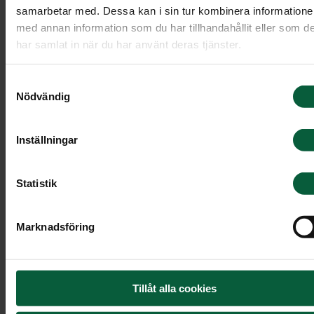
samarbetar med. Dessa kan i sin tur kombinera information
andra.”
med annan information som du har tillhandahållit eller som d
har samlat in när du har använt deras tjänster.
Samtyckesval
Nödvändig
Carina,
Tyresö
Inställningar
”Proffsigt, genuint och trevligt
Statistik
bemötande hela vägen - från
första mötet till själva
Marknadsföring
begravningen.”
Tillåt alla cookies
Gunhild,
Gävle