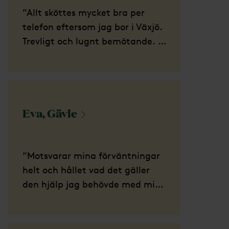
”Allt sköttes mycket bra per
telefon eftersom jag bor i Växjö.
Trevligt och lugnt bemötande. Vi
är mycket nöjda med allt. Tack!”
Eva,
Gävle
”Motsvarar mina förväntningar
helt och hållet vad det gäller
den hjälp jag behövde med min
mammas begravning.”