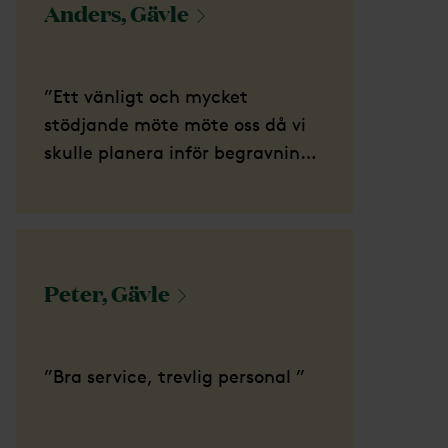
Anders,
Gävle
”Ett vänligt och mycket
stödjande möte möte oss då vi
skulle planera inför begravning.
Detta är mycket värdefullt då
man befinner sig i en mycket
svår stund fylld med känslor och
att då kunna fatta kloka beslut
Peter,
Gävle
samtidigt är ej lätt. Vi kommer
att varmt rekommendera
Märtha Forsberg. ”
”Bra service, trevlig personal ”