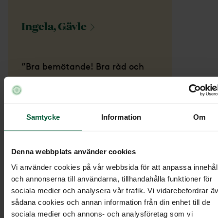
Ingela,
Gävle
”Bra bemötande! Bra råd och
hjälp med planering inför
begravningen! Lugn och fridfull
miljö! Begravningsakten blev
Samtycke
Information
Om
precis som vi tänkt oss! Ett ljust
och fint minne av vår far! Ett
stort TACK till Er! ”
Denna webbplats använder cookies
Tommy,
Gävle
Vi använder cookies på vår webbsida för att anpassa innehål
och annonserna till användarna, tillhandahålla funktioner för
sociala medier och analysera vår trafik. Vi vidarebefordrar ä
”Ni är helt underbart, jag
sådana cookies och annan information från din enhet till de
sociala medier och annons- och analysföretag som vi
kommer rekommendera er till