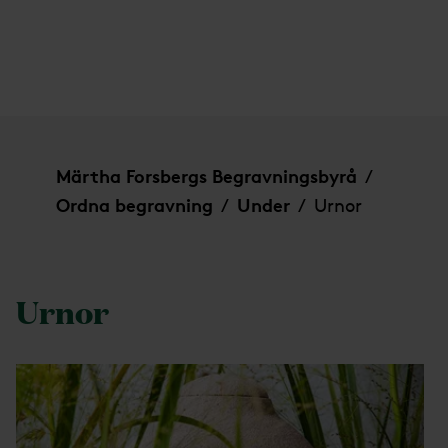
Urnor
Märtha Forsbergs Begravningsbyrå
/
Ordna begravning
Under
Urnor
/
/
Urnor