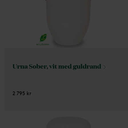
Urna Sober, vit med
guldrand
2 795 kr