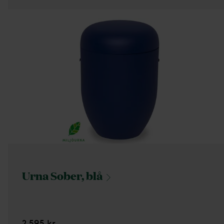
Urna Sober,
blå
2 595 kr