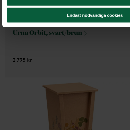
Endast nödvändiga cookies
Urna Orbit,
svart/brun
2 795 kr