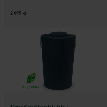
2 895 kr
Urna Sand konisk,
blå