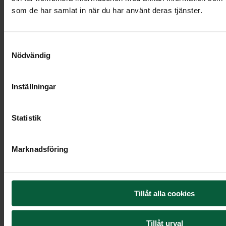
som de har samlat in när du har använt deras tjänster.
Urna Orbit,
vit
Samtyckesval
Nödvändig
2 695 kr
Inställningar
Statistik
Marknadsföring
Tillåt alla cookies
Tillåt urval