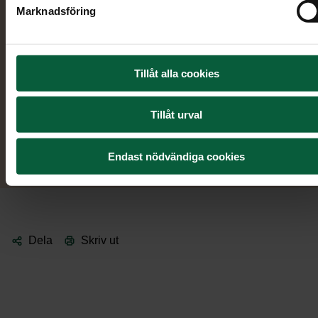
Marknadsföring
Vi svarar i telefon dygnet runt, alla dagar i
023-506 50
veckan:
.
Tillåt alla cookies
Boka möte
Tillåt urval
Ring oss
Endast nödvändiga cookies
Dela
Skriv ut