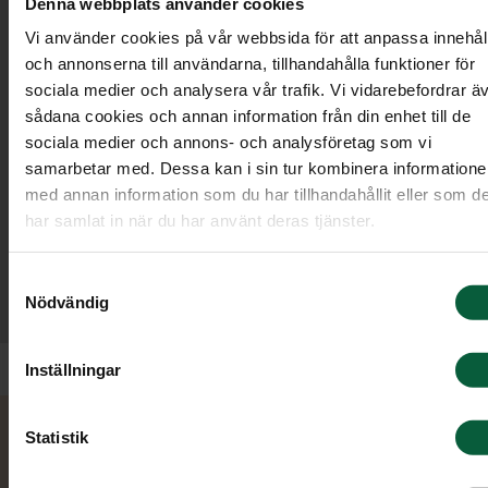
Denna webbplats använder cookies
Vi använder cookies på vår webbsida för att anpassa innehål
och annonserna till användarna, tillhandahålla funktioner för
sociala medier och analysera vår trafik. Vi vidarebefordrar ä
sådana cookies och annan information från din enhet till de
sociala medier och annons- och analysföretag som vi
samarbetar med. Dessa kan i sin tur kombinera information
med annan information som du har tillhandahållit eller som d
”Från första kontakten till sista - ALLT VAR
har samlat in när du har använt deras tjänster.
BRA! Lugnt och fint, tillåtande, bra
resonemang kring olika frågor. Skönt att vila i
Samtyckesval
någon annans kunnande och erfarenhet i
Nödvändig
sådan här situation.”
Inställningar
Statistik
Kontakta oss