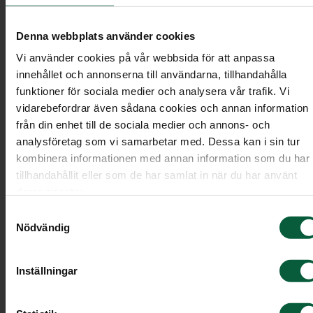
Materialet är fritt från giftiga, långlivade och
Denna webbplats använder cookies
bioackumulerande kemiska ämnen. Därmed
Vi använder cookies på vår webbsida för att anpassa
har de ingen skadlig påverkan på människor
innehållet och annonserna till användarna, tillhandahålla
och miljö.
funktioner för sociala medier och analysera vår trafik. Vi
Det massivträ och skivmaterial som används 
vidarebefordrar även sådana cookies och annan information
certifierat, vilket garanterar ett ansvarsfullt
från din enhet till de sociala medier och annons- och
analysföretag som vi samarbetar med. Dessa kan i sin tur
och hållbart skogsbruk som värnar om skogen
kombinera informationen med annan information som du har
mångfald, ekologiska processer och
tillhandahållit eller som de har samlat in när du har använt
produktionsförmåga.
deras tjänster.
Den massiva furu som används kommer från
Samtyckesval
Nödvändig
svenska skogar, vilket gör att onödigt långa
transporter kan undvikas.
Inställningar
Bomullen i textilierna i kistorna är certifierad
av Better Cotton Initiative, som garanterar en