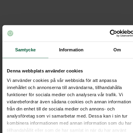
Våra medarbetare
Samtycke
Information
Om
Liljengrens Begravningsbyrå i Göteborg
/
Våra medarbetare
Denna webbplats använder cookies
Vi använder cookies på vår webbsida för att anpassa
innehållet och annonserna till användarna, tillhandahålla
Vi hjälper till att utforma
funktioner för sociala medier och analysera vår trafik. Vi
personliga begravningar
vidarebefordrar även sådana cookies och annan information
från din enhet till de sociala medier och annons- och
analysföretag som vi samarbetar med. Dessa kan i sin tur
kombinera informationen med annan information som du har
Hos oss hjälper våra medarbetare dig att skapa
tillhandahållit eller som de har samlat in när du har använt