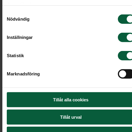
ett vackert och personligt avsked. Välkommen
deras tjänster.
till din lokala begravningsbyrå.
Samtyckesval
Nödvändig
Inställningar
Dela
Skriv ut
Statistik
Marknadsföring
Tillåt alla cookies
Tillåt urval