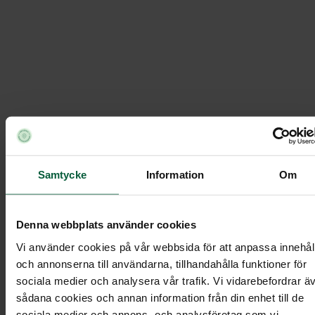
Liselotte Blixt
Klassons Begravningsbyrå
/
Våra medarbetare
Liselotte Blixt
/
Samtycke
Information
Om
Denna webbplats använder cookies
Vi använder cookies på vår webbsida för att anpassa innehål
och annonserna till användarna, tillhandahålla funktioner för
sociala medier och analysera vår trafik. Vi vidarebefordrar ä
sådana cookies och annan information från din enhet till de
sociala medier och annons- och analysföretag som vi