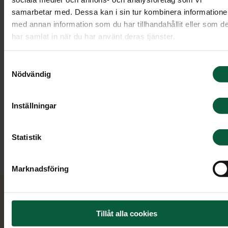
samarbetar med. Dessa kan i sin tur kombinera information
med annan information som du har tillhandahållit eller som d
har samlat in när du har använt deras tjänster.
Samtyckesval
Liselotte Blixt
Nödvändig
Kundrådgivare och Ceremonivärd
Inställningar
0499-446 12
Statistik
Skicka e-post
Marknadsföring
Jag träffar dig gärna här:
Tillåt alla cookies