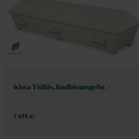
Kista Tidlös,
lindblomsgrön
7 695 kr