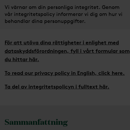
Vi värnar om din personliga integritet. Genom
vår integritetspolicy informerar vi dig om hur vi
behandlar dina personuppgifter.
För att utöva dina rättigheter i enlighet med
dataskyddsförordningen, fyll i vårt formular som
du hittar här.
To read our privacy policy in English, click here.
Ta del av integritetspolicyn i fulltext här.
Sammanfattning