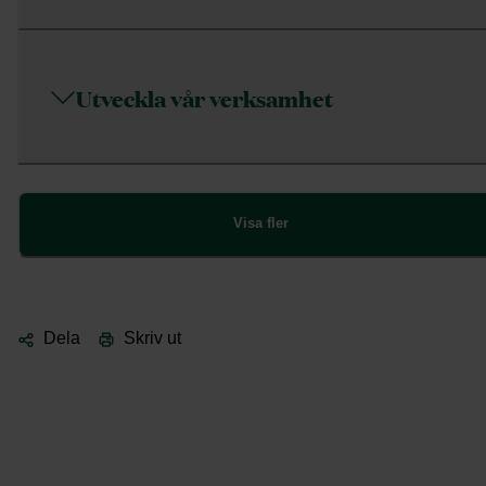
Utveckla vår verksamhet
Visa fler
Dela
Skriv ut