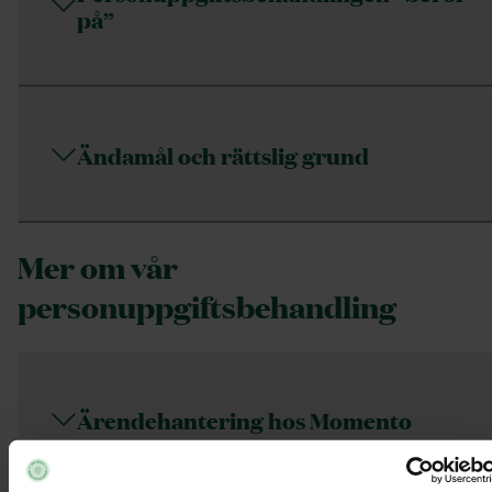
på”
Ändamål och rättslig grund
Mer om vår
personuppgiftsbehandling
Ärendehantering hos Momento