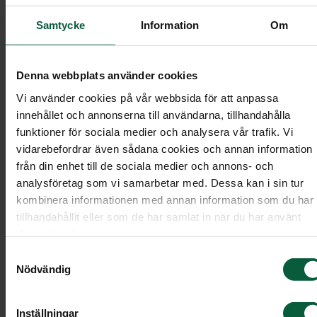
Samtycke
Information
Om
Särskilt om Mina sidor
Denna webbplats använder cookies
Vi använder cookies på vår webbsida för att anpassa
innehållet och annonserna till användarna, tillhandahålla
Särskilt om direktsända ceremonier
funktioner för sociala medier och analysera vår trafik. Vi
vidarebefordrar även sådana cookies och annan information
från din enhet till de sociala medier och annons- och
analysföretag som vi samarbetar med. Dessa kan i sin tur
kombinera informationen med annan information som du har
Särskilt om Vita Arkivet
tillhandahållit eller som de har samlat in när du har använt
deras tjänster.
Samtyckesval
Nödvändig
Särskilt om Aktivering av
Inställningar