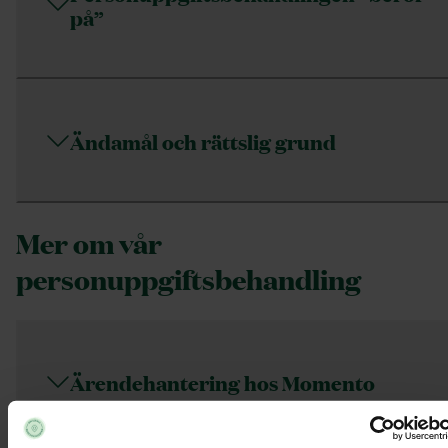
på”
Ändamål och rättslig grund
Mer om vår
personuppgiftsbehandling
Ärendehantering hos Momento