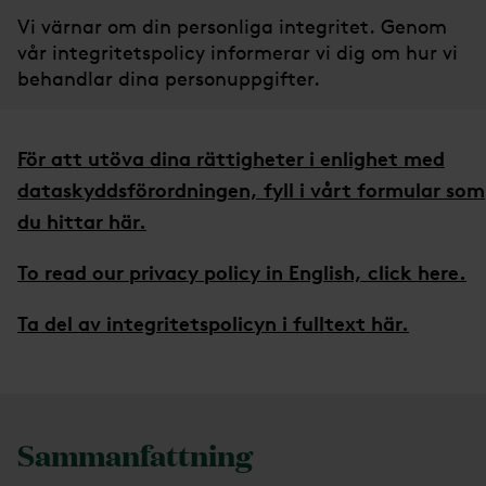
Vi värnar om din personliga integritet. Genom
vår integritetspolicy informerar vi dig om hur vi
behandlar dina personuppgifter.
För att utöva dina rättigheter i enlighet med
dataskyddsförordningen, fyll i vårt formular som
du hittar här.
To read our privacy policy in English, click here.
Ta del av integritetspolicyn i fulltext här.
Sammanfattning