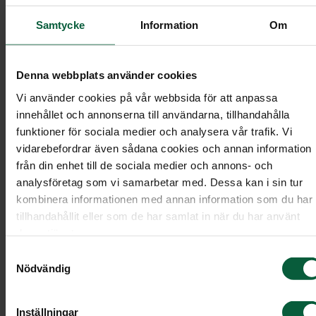
Samtycke
Information
Om
Särskilt om Mina sidor
Denna webbplats använder cookies
Vi använder cookies på vår webbsida för att anpassa
innehållet och annonserna till användarna, tillhandahålla
Särskilt om direktsända ceremonier
funktioner för sociala medier och analysera vår trafik. Vi
vidarebefordrar även sådana cookies och annan information
från din enhet till de sociala medier och annons- och
analysföretag som vi samarbetar med. Dessa kan i sin tur
kombinera informationen med annan information som du har
Särskilt om Vita Arkivet
tillhandahållit eller som de har samlat in när du har använt
deras tjänster.
Samtyckesval
Nödvändig
Särskilt om Aktivering av
Inställningar