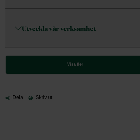
Utveckla vår verksamhet
Visa fler
Dela
Skriv ut