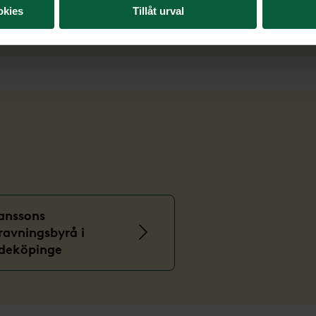
okies
Tillåt urval
anssons
ravningsbyrå i
deköpinge