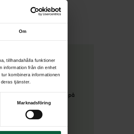
Om
, tillhandahålla funktioner
 information från din enhet
 tur kombinera informationen
deras tjänster.
n har länge varit nyfiken på
Marknadsföring
ons Begravningsbyrå. Lotta
på vår begravningsbyrå i