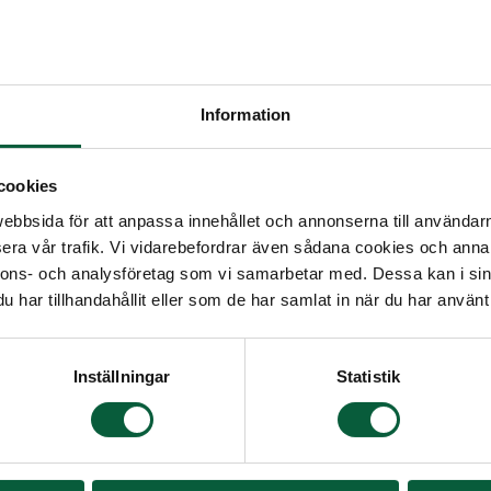
Information
cookies
bbsida för att anpassa innehållet och annonserna till användarna
era vår trafik. Vi vidarebefordrar även sådana cookies och annan
Lotta Jeppsson
nnons- och analysföretag som vi samarbetar med. Dessa kan i sin
har tillhandahållit eller som de har samlat in när du har använt 
Jeppsson har tidigare arbetat inom barnomsorgen me
vningsbranschen.
Inställningar
Statistik
år 2021 är hon begravningsentreprenör hos Johanss
r främst i Lund, men du kan också få träffa henne 
köpinge.