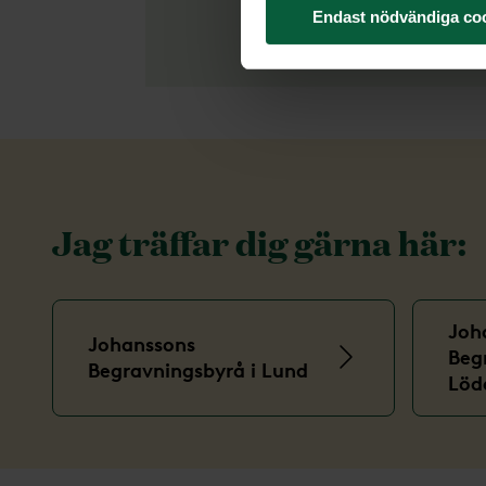
Endast nödvändiga co
Jag träffar dig gärna här:
Joh
Johanssons
Beg
Begravningsbyrå i Lund
Löd