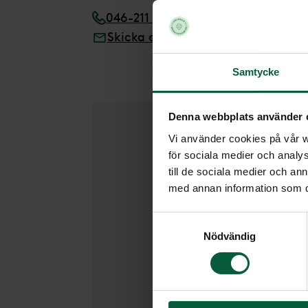
046-211 28 33
Skicka e-post
Samtycke
Denna webbplats använder 
Vi använder cookies på vår we
för sociala medier och analys
Om 
till de sociala medier och a
med annan information som du 
Lotta 
Samtyckesval
begra
Nödvändig
Sedan 
arbeta
Lödde