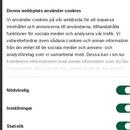
Materialet är fritt från giftiga, långlivade och
bioackumulerande kemiska ämnen. Därmed
Denna webbplats använder cookies
har de ingen skadlig påverkan på människor
Vi använder cookies på vår webbsida för att anpassa
och miljö.
innehållet och annonserna till användarna, tillhandahålla
funktioner för sociala medier och analysera vår trafik. Vi
Det massivträ och skivmaterial som används 
vidarebefordrar även sådana cookies och annan information
certifierat, vilket garanterar ett ansvarsfullt
från din enhet till de sociala medier och annons- och
och hållbart skogsbruk som värnar om skogen
analysföretag som vi samarbetar med. Dessa kan i sin tur
mångfald, ekologiska processer och
kombinera informationen med annan information som du har
produktionsförmåga.
tillhandahållit eller som de har samlat in när du har använt
deras tjänster.
Den massiva furu som används kommer från
Samtyckesval
svenska skogar, vilket gör att onödigt långa
Nödvändig
transporter kan undvikas.
Bomullen i textilierna i kistorna är certifierad
Inställningar
av Better Cotton Initiative, som garanterar en
ansvarsfull och hållbar leveranskedja för
Statistik