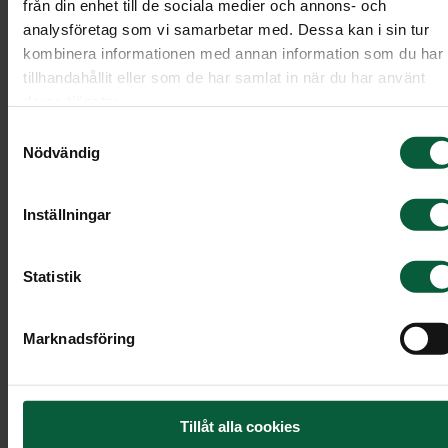
från din enhet till de sociala medier och annons- och
analysföretag som vi samarbetar med. Dessa kan i sin tur
kombinera informationen med annan information som du har
tillhandahållit eller som de har samlat in när du har använt
deras tjänster.
Samtyckesval
Nödvändig
Inställningar
Statistik
Hjärta - Blommande kärlek, störr
Marknadsföring
Ett fyllt hjärta med vackra djupröda rosor och
slingrande murgröna.
Tillåt alla cookies