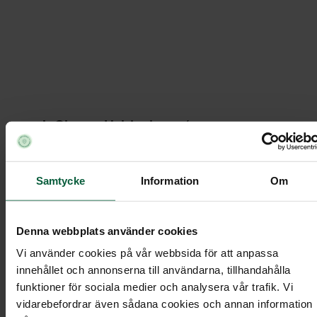
Hjärta - Blommande kärlek, större
J. Olssons Helsingborg
/
Ordna begravning
Under
/
/
Begravningsblommor
/
Samtycke
Information
Om
Hjärta - Blommande kärlek, större
Denna webbplats använder cookies
Vi använder cookies på vår webbsida för att anpassa
Hjärta - Blommande kärlek, störr
innehållet och annonserna till användarna, tillhandahålla
funktioner för sociala medier och analysera vår trafik. Vi
vidarebefordrar även sådana cookies och annan information