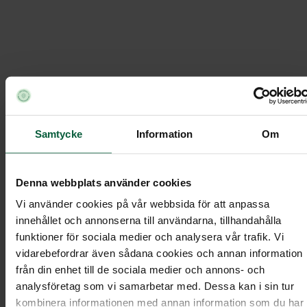
Handblomma - Vit ros med grönt
J. Olssons Helsingborg
/
Samtycke
Information
Om
Ordna begravning
Under
/
/
Begravningsblommor
/
Handblomma - Vit ros med grönt
Denna webbplats använder cookies
Vi använder cookies på vår webbsida för att anpassa
innehållet och annonserna till användarna, tillhandahålla
funktioner för sociala medier och analysera vår trafik. Vi
Handblomma - Vit ros med grönt
vidarebefordrar även sådana cookies och annan information
från din enhet till de sociala medier och annons- och
analysföretag som vi samarbetar med. Dessa kan i sin tur
kombinera informationen med annan information som du har