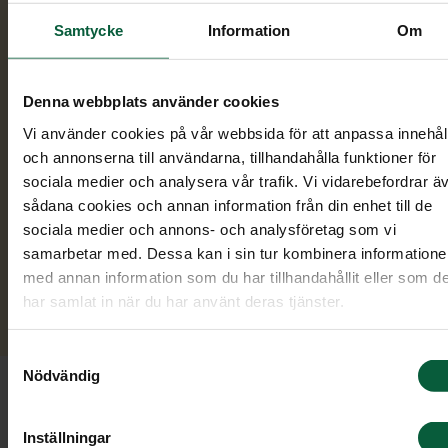
Samtal och planering.
Vid mötet går vi
Samtycke
Information
Om
tillsammans igenom hur begravningen ska
utformas. Du får möjlighet att ställa alla fråg
du har och vi hjälper dig att tänka igenom
Denna webbplats använder cookies
detaljerna i lugn och ro.
Vi använder cookies på vår webbsida för att anpassa innehål
och annonserna till användarna, tillhandahålla funktioner för
Ceremoni och gravsättning.
Vi ansvarar för a
sociala medier och analysera vår trafik. Vi vidarebefordrar ä
begravningen genomförs enligt det vi har
sådana cookies och annan information från din enhet till de
kommit överens om. Sedan säkerställer vi att
sociala medier och annons- och analysföretag som vi
gravsättningen genomförs som planerat. Om 
samarbetar med. Dessa kan i sin tur kombinera information
vill ha hjälp med gravsten kan vi även hjälpa ti
med annan information som du har tillhandahållit eller som d
har samlat in när du har använt deras tjänster.
att ordna det.
Samtyckesval
Att tänka på vid begravning av ett
Nödvändig
barn
Inställningar