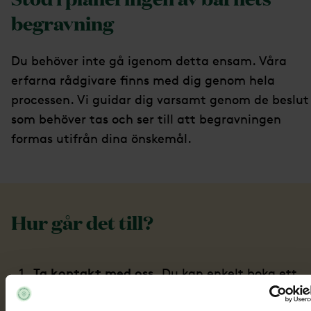
begravning
Du behöver inte gå igenom detta ensam. Våra
erfarna rådgivare finns med dig genom hela
processen. Vi guidar dig varsamt genom de beslut
som behöver tas och ser till att begravningen
formas utifrån dina önskemål.
Hur går det till?
Ta kontakt med oss.
Du kan enkelt boka ett
möte med oss direkt på hemsidan.