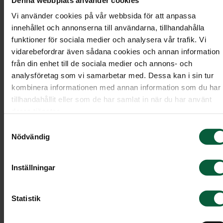
Vi använder cookies på vår webbsida för att anpassa
innehållet och annonserna till användarna, tillhandahålla
funktioner för sociala medier och analysera vår trafik. Vi
vidarebefordrar även sådana cookies och annan information
från din enhet till de sociala medier och annons- och
analysföretag som vi samarbetar med. Dessa kan i sin tur
kombinera informationen med annan information som du har
tillhandahållit eller som de har samlat in när du har använt
deras tjänster.
Samtyckesval
Nödvändig
Stenmodell EN115
Inställningar
Liggande sten med mjukt rundad form inspirerad
av naturen.
Statistik
Modell: Liggande