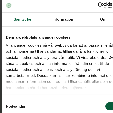
Samtycke
Information
Om
Jonas Andersson
Denna webbplats använder cookies
Vi använder cookies på vår webbsida för att anpassa innehål
och annonserna till användarna, tillhandahålla funktioner för
Kundrådgivare och Ceremonivärd
sociala medier och analysera vår trafik. Vi vidarebefordrar ä
sådana cookies och annan information från din enhet till de
sociala medier och annons- och analysföretag som vi
samarbetar med. Dessa kan i sin tur kombinera information
med annan information som du har tillhandahållit eller som d
Om Jonas Andersson
har samlat in när du har använt deras tjänster.
Jonas har arbetat på byrån sedan 2012. Han är en
Samtyckesval
Nödvändig
mycket omtyckt och duktig kundrådgivare och