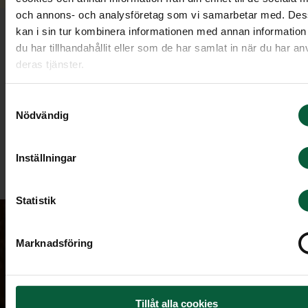
och annons- och analysföretag som vi samarbetar med. De
kan i sin tur kombinera informationen med annan informatio
Äldre minnessidor
du har tillhandahållit eller som de har samlat in när du har an
deras tjänster.
Här hittar du minnessidor skapade innan 16 maj
Samtyckesval
2022.
Nödvändig
Inställningar
Till minnessidorna
Statistik
Marknadsföring
Tillåt alla cookies