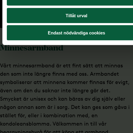
Tillåt urval
Endast nödvändiga cookies
Minnesarmband
Vårt minnesarmband är ett fint sätt att minnas
den som inte längre finns med oss. Armbandet
symboliserar att minnena kommer finnas för evigt,
även om den du saknar inte längre gör det.
Smycket är unisex och kan bäras av dig själv eller
någon annan som är i sorg. Det kan ges som gåva i
stället för, eller i kombination med, en
kondoleansblomma. Välkommen in till vår
begravningsbyrå för att köpa ett armband.