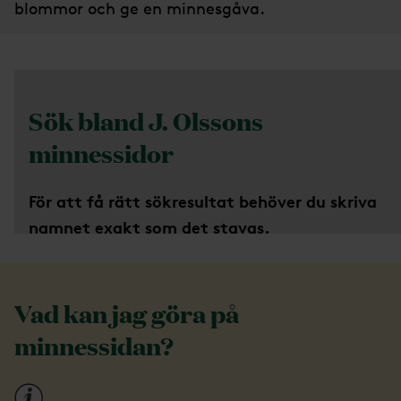
blommor och ge en minnesgåva.
Sök bland J. Olssons
minnessidor
För att få rätt sökresultat behöver du skriva
namnet exakt som det stavas.
För att se minnessidan där du bland annat kan
anmäla dig till minnesstund, klicka på ikonen
Vad kan jag göra på
Minnessida.
minnessidan?