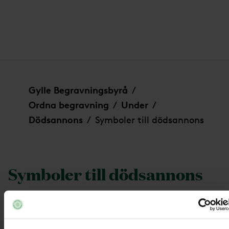
Symboler till dödsannons
Gylle Begravningsbyrå
/
Ordna begravning
Under
/
/
Dödsannons
Symboler till dödsannons
/
Symboler till dödsannons