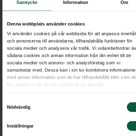
Samtycke
Information
Om
Denna webbplats använder cookies
Vi använder cookies på vår webbsida för att anpassa innehål
och annonserna till användarna, tillhandahålla funktioner för
sociala medier och analysera vår trafik. Vi vidarebefordrar ä
sådana cookies och annan information från din enhet till de
sociala medier och annons- och analysföretag som vi
Här hittar du inspiration till symboler som kan
samarbetar med. Dessa kan i sin tur kombinera information
användas i dödsannonsen. När du väljer symbol
med annan information som du har tillhandahållit eller som d
kan det vara fint att tänka på vad som bäst
har samlat in när du har använt deras tjänster.
fångar den avlidnas personlighet. Önskas ingen
personlig symbol är det vanligt att välja ett
Samtyckesval
kors eller ett hjärta.
Nödvändig
Inställningar