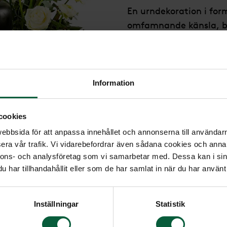
En urndekoration i for
omfamnande känsla, b
rosor och silvergrå euk
Bredd: ca 45 cm
Höjd: ca 40 cm
Information
1 995 kr
cookies
bbsida för att anpassa innehållet och annonserna till användarna
era vår trafik. Vi vidarebefordrar även sådana cookies och annan
nnons- och analysföretag som vi samarbetar med. Dessa kan i sin
har tillhandahållit eller som de har samlat in när du har använt 
Inställningar
Statistik