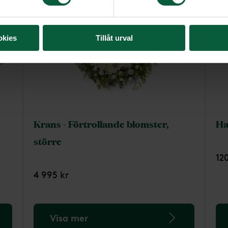
okies
Tillåt urval
Krans - Förtrollande blomster,
Ha
större
12
4 995 kr
Visa mer