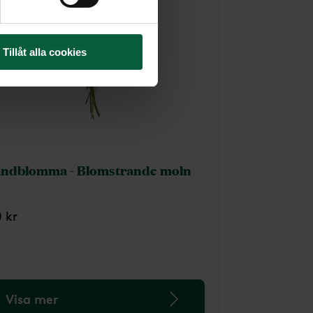
Tillåt alla cookies
ndblomma - Blomstrande moln
0 kr
Visa mer