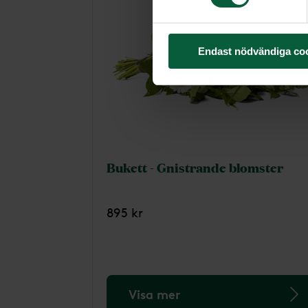
Endast nödvändiga co
Bukett - Gnistrande blomster
895 kr
Visa mer