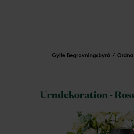
Urndekoration - Rosenberså
Gylle Begravningsbyrå
Ordna
/
Urndekoration - Ros