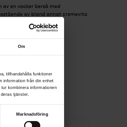
m av en vacker berså med
estående av bland annat cremevita
alyptus.
Om
, tillhandahålla funktioner
 information från din enhet
 tur kombinera informationen
deras tjänster.
Marknadsföring