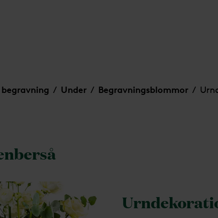
 begravning
Under
Begravningsblommor
Urnd
/
/
/
enberså
Urndekorati