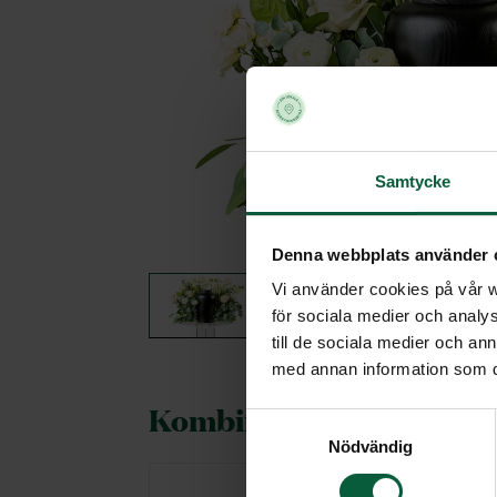
Samtycke
Denna webbplats använder 
Vi använder cookies på vår we
för sociala medier och analys
till de sociala medier och a
med annan information som du 
Kombineras gärna med
Samtyckesval
Nödvändig