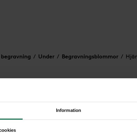
 begravning
Under
Begravningsblommor
Hjär
/
/
/
, större
Information
Hjärta - Spir
cookies