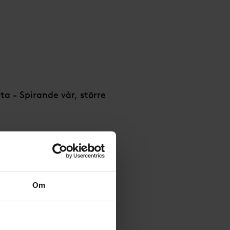
ta - Spirande vår, större
Om
ande vår, större