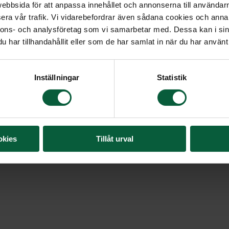
bbsida för att anpassa innehållet och annonserna till användarna
Ett fyllt hjärta med vå
era vår trafik. Vi vidarebefordrar även sådana cookies och annan
nnons- och analysföretag som vi samarbetar med. Dessa kan i sin
Format: Ø Stort hjärta
har tillhandahållit eller som de har samlat in när du har använt 
3 895 kr
Inställningar
Statistik
okies
Tillåt urval