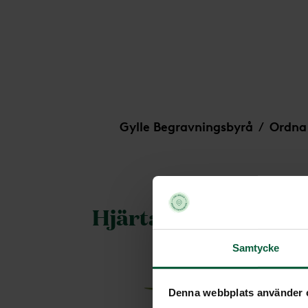
Hjärta - Spirande vår, större
Gylle Begravningsbyrå
Ordna
/
Hjärta - Spirande vår
Samtycke
Denna webbplats använder 