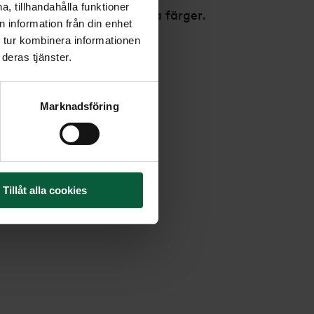
, tillhandahålla funktioner
rens vackra blommor i olika färger.
 information från din enhet
 tur kombinera informationen
 ca 55 cm (på bilden).
deras tjänster.
Marknadsföring
Tillåt alla cookies