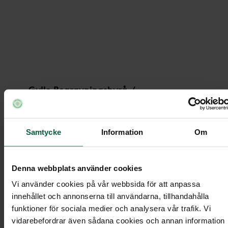
Bukett - Vårlängtan
Gylle Begravningsbyrå
/
Ordna begravning
Under
/
/
Begravningsblommor
/
Samtycke
Information
Om
Bukett - Vårlängtan
Denna webbplats använder cookies
Vi använder cookies på vår webbsida för att anpassa
Bukett - Vårlängtan
innehållet och annonserna till användarna, tillhandahålla
funktioner för sociala medier och analysera vår trafik. Vi
vidarebefordrar även sådana cookies och annan information