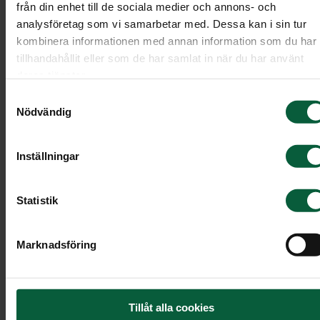
från din enhet till de sociala medier och annons- och
analysföretag som vi samarbetar med. Dessa kan i sin tur
kombinera informationen med annan information som du har
tillhandahållit eller som de har samlat in när du har använt
deras tjänster.
Samtyckesval
Nödvändig
Inställningar
Statistik
Bukett - Vårlängtan
Marknadsföring
En bukett med krispiga tulpaner och andra vackr
vårblommor tillsammans med fina kvistar av
Tillåt alla cookies