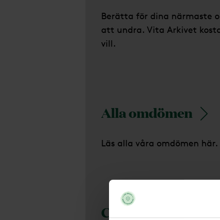
Berätta för dina närmaste om
att undra. Vita Arkivet kos
vill.
Alla omdömen
Läs alla våra omdömen här.
Cookies