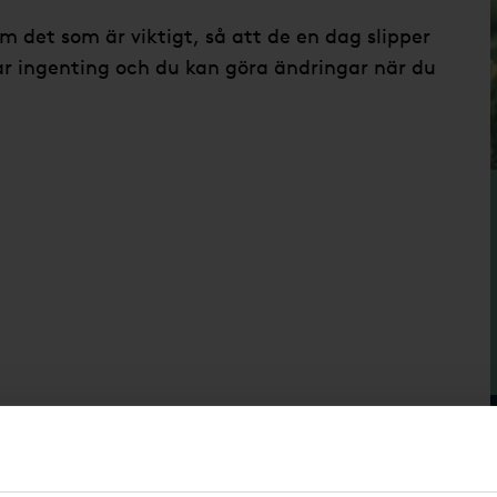
 det som är viktigt, så att de en dag slipper
tar ingenting och du kan göra ändringar när du