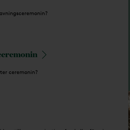
ravningsceremonin?
sceremonin
fter ceremonin?