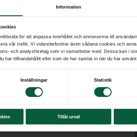
Information
 du samtycker/tar tillbaka ditt samtycke.
cookies
bbsida för att anpassa innehållet och annonserna till användarna
era vår trafik. Vi vidarebefordrar även sådana cookies och annan
nnons- och analysföretag som vi samarbetar med. Dessa kan i sin
ion
har tillhandahållit eller som de har samlat in när du har använt 
n transparent företagskultur och att vi beter oss
Inställningar
Statistik
r därför vår Uppförandekod och har tagit fram en
okies
Tillåt urval