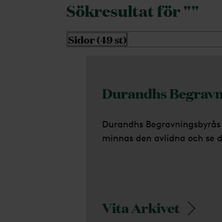
Sökresultat för ""
Sidor
(
49
st)
Filtrera sökresultatet
Durandhs Begravn
Durandhs Begravningsbyrås 
minnas den avlidna och se 
Vita Arkivet