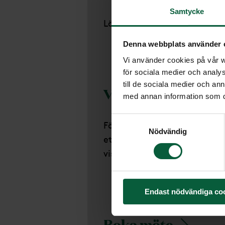
Samtycke
Läs om våra cookies och hur
Denna webbplats använder 
Vi använder cookies på vår we
för sociala medier och analys
till de sociala medier och a
Visselblåsarfunkt
med annan information som du 
Samtyckesval
För oss är det viktigt med e
Nödvändig
etiskt och lagligt. Vi följe
visselblåsarfunktion.
Endast nödvändiga co
Boka möte