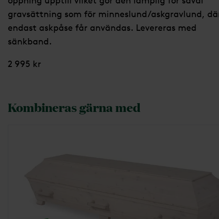
öppning upptill vilket gör den lämplig för såväl
gravsättning som för minneslund/askgravlund, dä
endast askpåse får användas. Levereras med
sänkband.
2 995 kr
Kombineras gärna med