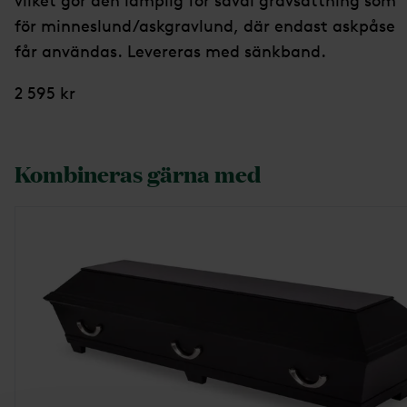
vilket gör den lämplig för såväl gravsättning som
för minneslund/askgravlund, där endast askpåse
får användas. Levereras med sänkband.
2 595 kr
Kombineras gärna med