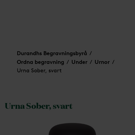
Urna Sober, svart
Durandhs Begravningsbyrå
/
Ordna begravning
Under
Urnor
/
/
/
Urna Sober, svart
Urna Sober, svart